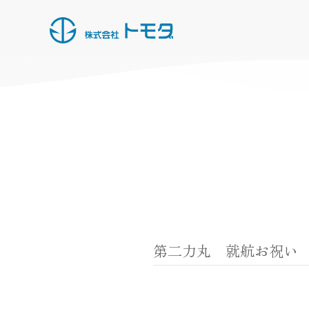
HOME
お知らせ一覧
事業内容
施工実績
所有船・機材
第二力丸 就航お祝い
採用情報
会社概要
お問い合わせ