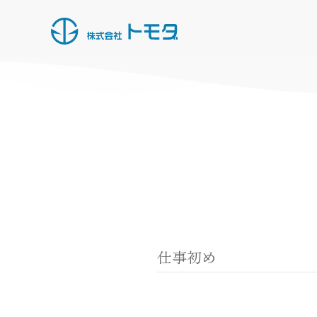
HOME
お知らせ一覧
事業内容
施工実績
所有船・機材
仕事初め
採用情報
会社概要
お問い合わせ