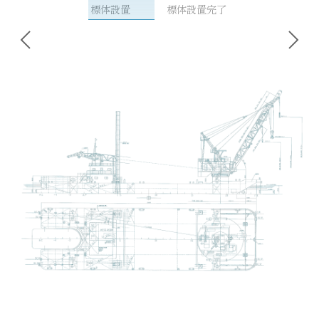
標体設置
標体設置完了
投
稿
ナ
ビ
ゲ
ー
シ
ョ
ン