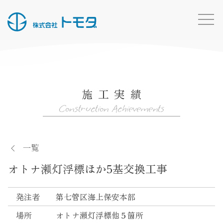
HOME
お知らせ一覧
施工実績
事業内容
Construction Achievements
施工実績
所有船・機材
一覧
採用情報
オトナ瀬灯浮標ほか5基交換工事
会社概要
お問い合わせ
発注者
第七管区海上保安本部
トモダのこと
場所
オトナ瀬灯浮標他５箇所