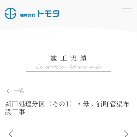
HOME
お知らせ一覧
施工実績
事業内容
Construction Achievements
施工実績
所有船・機材
一覧
採用情報
新田処理分区（その1）・母ヶ浦町管渠布
会社概要
設工事
お問い合わせ
投
トモダのこと