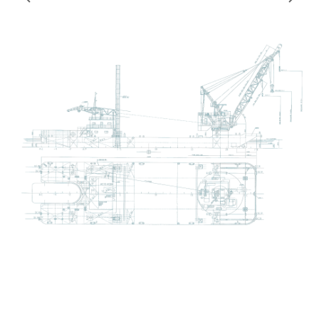
稿
Instagram
ナ
ビ
ゲ
ー
シ
ョ
ン