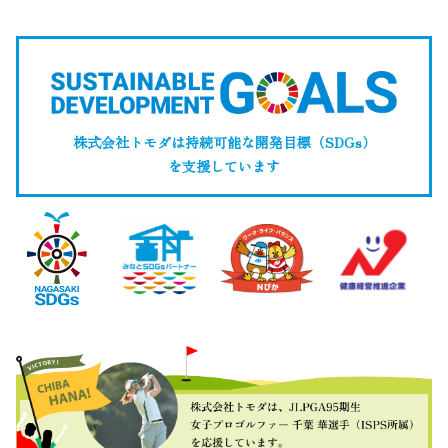
株式会社トモダは持続可能な開発目標（SDGs）
を支援しています