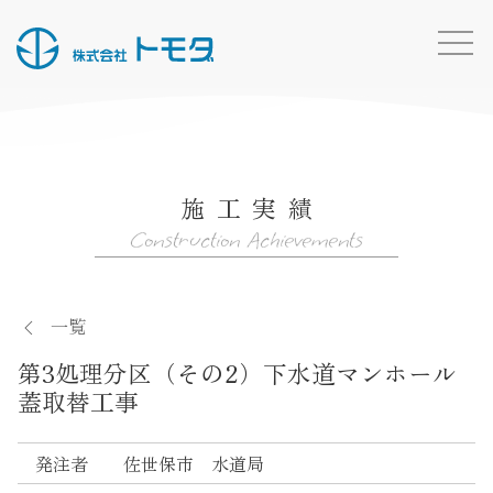
HOME
お知らせ一覧
施工実績
事業内容
Construction Achievements
施工実績
所有船・機材
一覧
採用情報
第3処理分区（その2）下水道マンホール
会社概要
蓋取替工事
お問い合わせ
発注者
佐世保市 水道局
トモダのこと