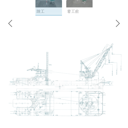
竣工
着工前
投
稿
ナ
ビ
ゲ
ー
シ
ョ
ン