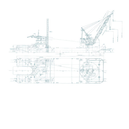
ナ
Instagram
ビ
ゲ
ー
シ
ョ
ン