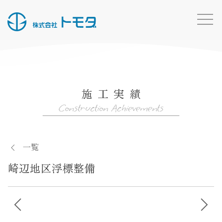
HOME
お知らせ一覧
施工実績
事業内容
Construction Achievements
施工実績
所有船・機材
一覧
採用情報
崎辺地区浮標整備
会社概要
お問い合わせ
投
トモダのこと
稿