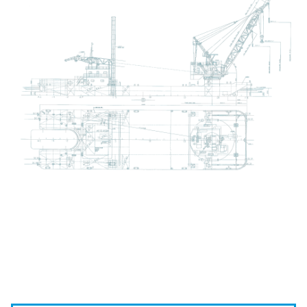
ビ
ゲ
ー
シ
ョ
ン