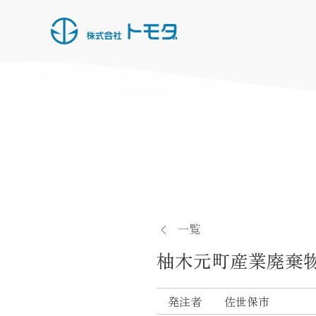
HOME
お知らせ一覧
事業内容
施工実績
一覧
所有船・機材
柚木元町産業廃棄
採用情報
会社概要
発注者
佐世保市
お問い合わせ