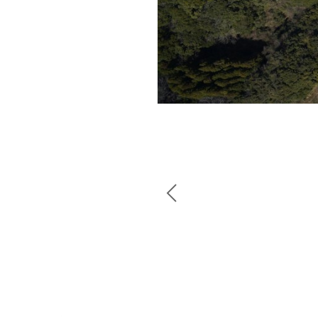
投
稿
ナ
ビ
ゲ
ー