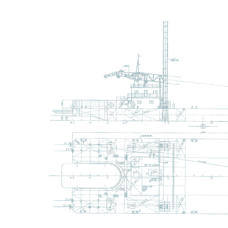
シ
ョ
ン