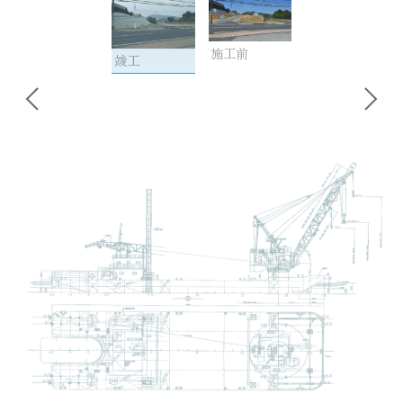
施工前
竣工
投
稿
ナ
ビ
ゲ
ー
シ
ョ
ン