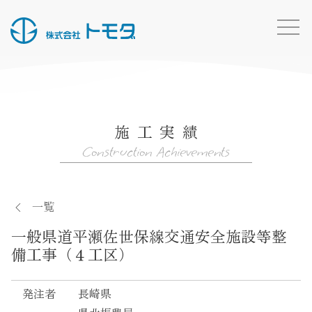
HOME
お知らせ一覧
施工実績
事業内容
Construction Achievements
施工実績
所有船・機材
一覧
採用情報
一般県道平瀬佐世保線交通安全施設等整
会社概要
備工事（４工区）
お問い合わせ
発注者
長崎県
トモダのこと