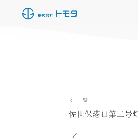
HOME
お知らせ一覧
事業内容
施工実績
一覧
所有船・機材
佐世保港口第二号
採用情報
会社概要
投
お問い合わせ