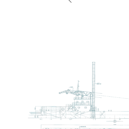
稿
トモダのこと
ナ
Instagram
ビ
ゲ
ー
シ
ョ
ン