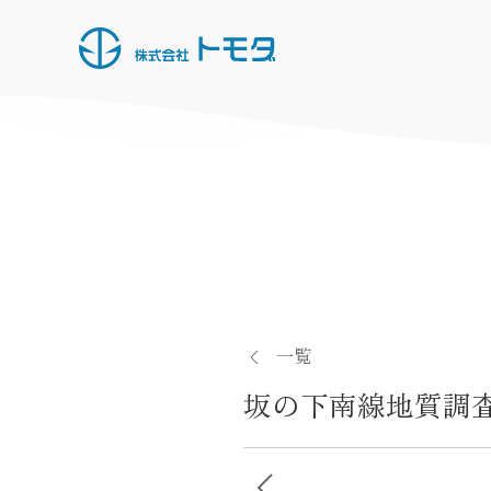
HOME
お知らせ一覧
事業内容
施工実績
一覧
所有船・機材
坂の下南線地質調
採用情報
会社概要
投
お問い合わせ