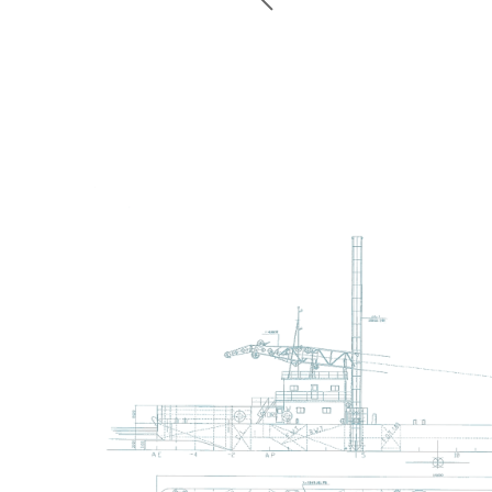
稿
トモダのこと
ナ
Instagram
ビ
ゲ
ー
シ
ョ
ン