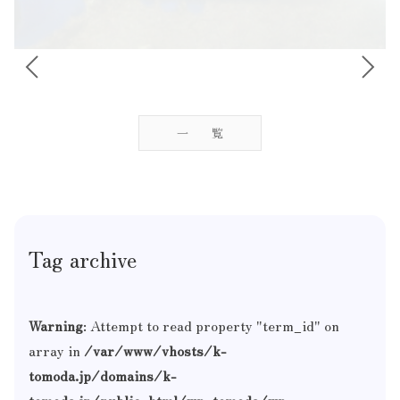
投
稿
ナ
ビ
一覧
ゲ
ー
シ
ョ
Tag archive
ン
Warning
: Attempt to read property "term_id" on
array in
/var/www/vhosts/k-
tomoda.jp/domains/k-
tomoda.jp/public_html/wp_tomoda/wp-