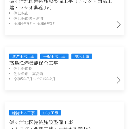
俵ヶ浦地区港湾施設整備工事（トモダ・西部工
Instagram
建・マサオ興産JV）
佐世保市
佐世保市俵ヶ浦町
令和4年9月〜令和6年3月
港湾土木工事
一般土木工事
潜水工事
高島漁港機能保全工事
佐世保市長
佐世保市 高島町
令和5年7月〜令和6年2月
港湾土木工事
潜水工事
俵ヶ浦地区港湾施設整備工事
（トモダ・西部工建・マサオ興産JV)