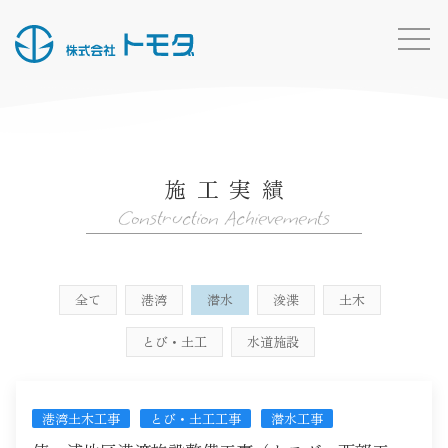
HOME
お知らせ一覧
施工実績
事業内容
Construction Achievements
施工実績
所有船・機材
全て
港湾
潜水
浚渫
土木
採用情報
とび・土工
水道施設
会社概要
お問い合わせ
港湾土木工事
とび・土工工事
潜水工事
トモダのこと