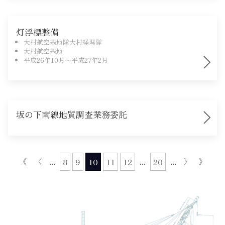
灯浮標整備
大村航空基地隊大村経理隊
大村航空基地
平成26年10月〜平成27年2月
坂の下南線地質調査業務委託
《
〈
...
...
...
〉
》
8
9
10
11
12
20