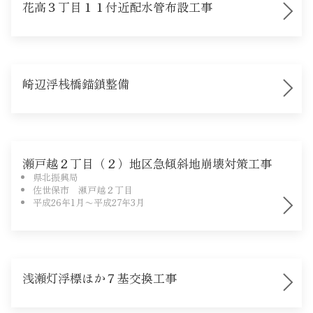
花高３丁目１１付近配水管布設工事
崎辺浮桟橋錨鎖整備
瀬戸越２丁目（２）地区急傾斜地崩壊対策工事
県北振興局
佐世保市 瀬戸越２丁目
平成26年1月〜平成27年3月
浅瀬灯浮標ほか７基交換工事