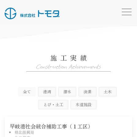
HOME
お知らせ一覧
施工実績
事業内容
Construction Achievements
施工実績
所有船・機材
全て
港湾
潜水
浚渫
土木
採用情報
とび・土工
水道施設
会社概要
お問い合わせ
早岐港社会統合補助工事（１工区）
トモダのこと
県北振興局