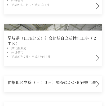
佐世保市
平成27年8月〜平成28年1月
Instagram
竣工
早岐港（HTB地区）社会地域自立活性化工事（２
工区）
県北振興局
佐世保市
平成27年7月〜平成27年12月
前畑地区岸壁（－１０ｍ）調査にかかる撤去工事