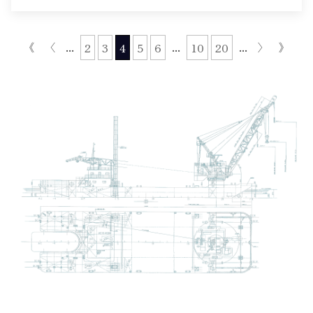
《
〈
...
...
...
〉
》
2
3
4
5
6
10
20