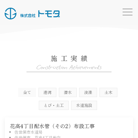
HOME
お知らせ一覧
施工実績
事業内容
Construction Achievements
施工実績
所有船・機材
全て
港湾
潜水
浚渫
土木
採用情報
とび・土工
水道施設
会社概要
お問い合わせ
花高4丁目配水管（その2）布設工事
トモダのこと
佐世保市水道局
佐世保市 花高4丁目地内