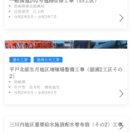
一般国道202号道路改修工事（15工区）
長崎県県北振興局
佐世保市 江上町
令和2年8月〜令和3年7月
魚礁
潜水工事
港湾土木工事
平戸北部生月地区増殖場整備工事（舘浦2工区その
2）
長崎県
平戸市 生月町 南免地先
令和2年9月〜令和3年3月
三川内地区重要給水施設配水管布設（その2）工事